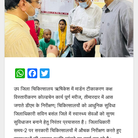
W
F
T
h
a
w
उप जिला चिकित्सालय ऋषिकेश में मार्डन टीकाकरण कक्ष
at
c
itt
विस्तारीकरण कोल्डचेन कार्य पूर्ण मरीज, तीमारदार में आस
s
e
er
जगाते डीएम के निरीक्षण; चिकित्सालयों को आधुनिक सुविधा
A
b
जिलाधिकारी सविन बसंल जिले में स्वास्थ्य सेवओं को सुगम
p
o
सुविधाजन बनाने हेतु निरंतर प्रयासरत है। जिलाधिकारी
p
o
समय-2 पर सरकारी चिकित्सालयों में औचक निरीक्षण करते हुए