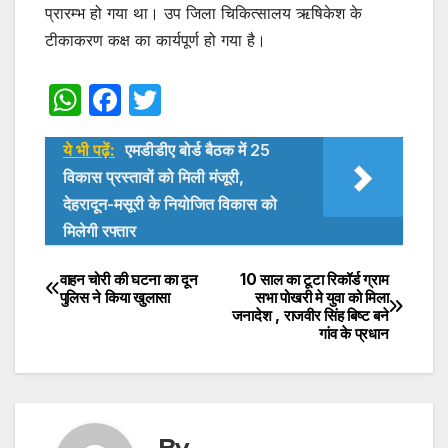
प्रारम्भ हो गया था। उप जिला चिकित्सालय ऋषिकेश के
टीकाकरण कक्ष का कार्यपूर्ण हो गया है।
W
F
T
h
a
w
ये भी पढ़ें:
एमडीडीए बोर्ड बैठक में 25
at
c
itt
विकास प्रस्तावों को मिली मंजूरी,
s
e
er
देहरादून-मसूरी के नियोजित विकास को
A
b
मिलेगी रफ्तार
p
o
वाहन चोरी की घटना का दून
10 साल का टूटा रिकॉर्ड ग्राम
Post
p
o
पुलिस ने किया खुलासा
सभा पोखरी मे युवा को मिला
k
जनादेश , राजवीर सिंह बिष्ट बने
navigation
गांव के प्रधान
By