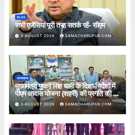
BLOG
सभी एजेंसियां पूरी तरह सतर्क रहें- सीएम
5 AUGUST 2026
SAMACHARUPUK.COM
उत्तराखण्ड
मुख्यमंत्री पुष्कर सिंह धामी के दिशा-निर्देशों में
पीएम आवास योजना (शहरी) की प्रगति की हुई
समीक्षा
5 AUGUST 2026
SAMACHARUPUK.COM