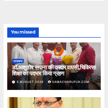
You missed
उत्तराखण्ड
डॉ.आशुतोष सयाना की दमदार वापसी,चिकित्सा
शिक्षा का पदभार किया ग्रहण
5 AUGUST 2026
SAMACHARUPUK.COM