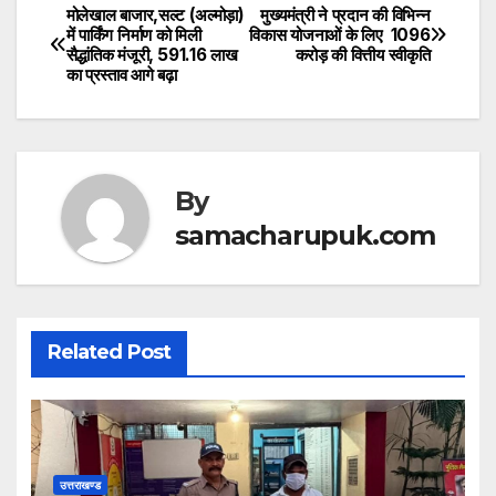
at
c
itt
मोलेखाल बाजार,सल्ट (अल्मोड़ा)
मुख्यमंत्री ने प्रदान की विभिन्न
Post
में पार्किंग निर्माण को मिली
विकास योजनाओं के लिए ₹ 1096
s
e
er
सैद्धांतिक मंजूरी, ₹591.16 लाख
करोड़ की वित्तीय स्वीकृति
navigation
का प्रस्ताव आगे बढ़ा
A
b
p
o
p
o
k
By
samacharupuk.com
Related Post
उत्तराखण्ड