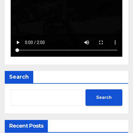
Search
Search
Recent Posts