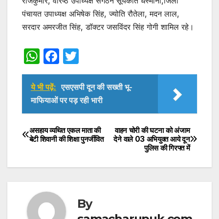
राजकुमार, वरिष्ठ उपाध्यक्ष संगठन सूर्यकांत धस्माना,जिला
पंचायत उपाध्यक्ष अभिषेक सिंह, ज्योति रौतेला, मदन लाल,
सरदार अमरजीत सिंह, डॉक्टर जसविंदर सिंह गोगी शामिल रहे।
W
F
T
h
a
w
at
c
itt
ये भी पढ़ें:
एसएसपी दून की सख्ती भू-
s
e
er
माफियाओं पर पड़ रही भारी
A
b
p
o
असहाय व्यथित एकल माता की
वाहन चोरी की घटना को अंजाम
Post
बेटी शिवानी की शिक्षा पुनर्जीवित
देने वाले 03 अभियुक्त आये दून
p
o
पुलिस की गिरफ्त में
navigation
k
By
samacharupuk.com