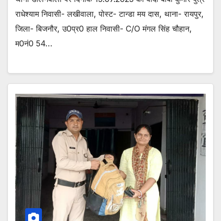
राधेश्याम निवासी- लखीवाला, पोस्ट- टान्डा मय दास, थाना- रायपुर,
जिला- बिजनौर, उ0प्र0 हाल निवासी- C/O मंगल सिंह चौहान,
म0नं0 54…