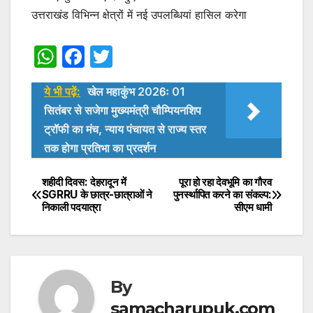
उत्तराखंड विभिन्न क्षेत्रों में नई उपलब्धियां हासिल करेगा
W
F
T
h
a
w
ये भी पढ़ें:
खेल महाकुंभ 2026ः 01
at
c
itt
सितंबर से सजेगा मुख्यमंत्री चौम्पियनशिप
s
e
er
ट्रॉफी का मंच, न्याय पंचायत से राज्य स्तर
A
b
तक होगा प्रतिभा का प्रदर्शन
p
o
शहीदी दिवस: देहरादून में
पूरा हो रहा देवभूमि का गौरव
Post
p
o
SGRRU के छात्र-छात्राओं ने
पुनर्स्थापित करने का संकल्प:
k
निकाली पदयात्रा
सीएम धामी
navigation
By
samacharupuk.com