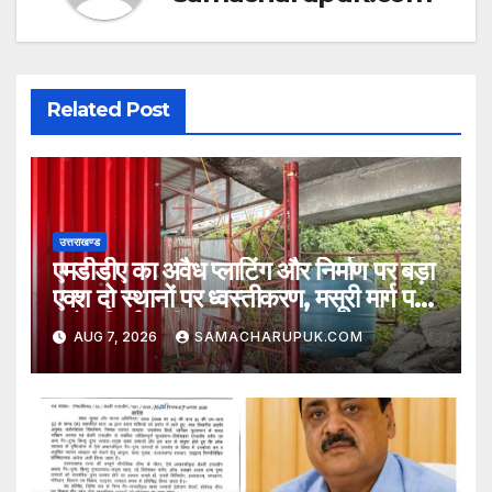
Related Post
उत्तराखण्ड
एमडीडीए का अवैध प्लाटिंग और निर्माण पर बड़ा
एक्श दो स्थानों पर ध्वस्तीकरण, मसूरी मार्ग पर
अवैध निर्माण सील
AUG 7, 2026
SAMACHARUPUK.COM