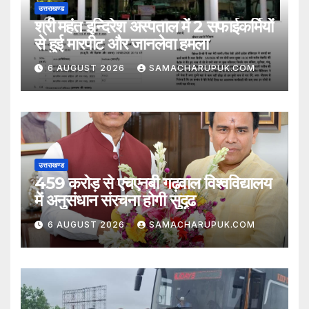
उत्तराखण्ड
श्री महंत इन्दिरेश अस्पताल में 2 सफाईकर्मियों
से हुई मारपीट और जानलेवा हमला
6 AUGUST 2026
SAMACHARUPUK.COM
उत्तराखण्ड
459 करोड़ से एचएनबी गढ़वाल विश्वविद्यालय
में अनुसंधान संरचना होगी सुदृढ
6 AUGUST 2026
SAMACHARUPUK.COM