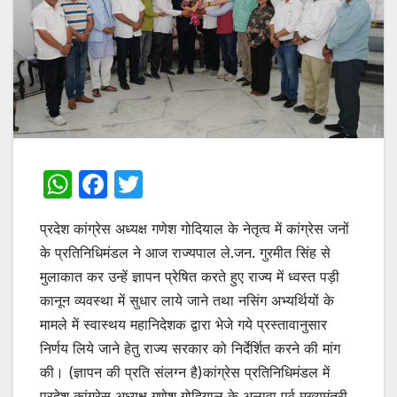
W
F
T
h
a
w
प्रदेश कांग्रेस अध्यक्ष गणेश गोदियाल के नेतृत्व में कांग्रेस जनों
at
c
itt
के प्रतिनिधिमंडल ने आज राज्यपाल ले.जन. गुरमीत सिंह से
s
e
er
मुलाकात कर उन्हें ज्ञापन प्रेषित करते हुए राज्य में ध्वस्त पड़ी
A
b
कानून व्यवस्था में सुधार लाये जाने तथा नसिंग अभ्यर्थियों के
p
o
मामले में स्वास्थय महानिदेशक द्वारा भेजे गये प्रस्तावानुसार
p
o
निर्णय लिये जाने हेतु राज्य सरकार को निर्देर्शित करने की मांग
की। (ज्ञापन की प्रति संलग्न है)कांग्रेस प्रतिनिधिमंडल में
k
प्रदेश कांग्रेस अध्यक्ष गणेश गोदियाल के अलावा पूर्व मुख्यमंत्री