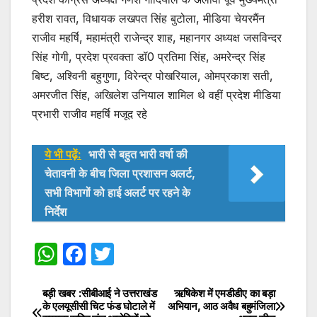
हरीश रावत, विधायक लखपत सिंह बुटोला, मीडिया चेयरमैंन
राजीव महर्षि, महामंत्री राजेन्द्र शाह, महानगर अध्यक्ष जसविन्दर
सिंह गोगी, प्रदेश प्रवक्ता डॉ0 प्रतिमा सिंह, अमरेन्द्र सिंह
बिष्ट, अश्विनी बहुगुणा, विरेन्द्र पोखरियाल, ओमप्रकाश सती,
अमरजीत सिंह, अखिलेश उनियाल शामिल थे वहीं प्रदेश मीडिया
प्रभारी राजीव महर्षि मजूद रहे
ये भी पढ़ें:
भारी से बहुत भारी वर्षा की
चेतावनी के बीच जिला प्रशासन अलर्ट,
सभी विभागों को हाई अलर्ट पर रहने के
निर्देश
W
F
T
h
a
w
at
c
itt
बड़ी खबर :सीबीआई ने उत्तराखंड
ऋषिकेश में एमडीडीए का बड़ा
Post
के एलयूसीसी चिट फंड घोटाले में
अभियान, आठ अवैध बहुमंजिला