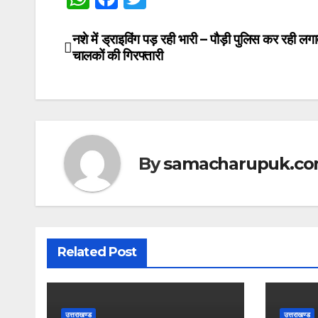
h
a
w
at
c
itt
नशे में ड्राइविंग पड़ रही भारी – पौड़ी पुलिस कर रही लग
Post
चालकों की गिरफ्तारी
s
e
er
navigation
A
b
p
o
p
o
k
By
samacharupuk.c
Related Post
उत्तराखण्ड
उत्तराखण्ड