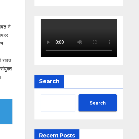
ावत ने
ोपहर
कन
ः
ी रावत
संयुक्त
स
Search
Search
Recent Posts