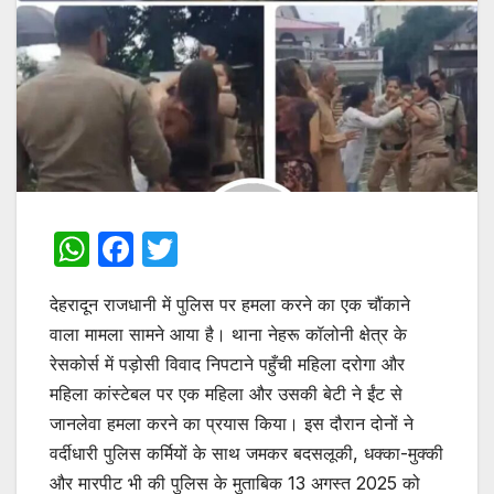
W
F
T
h
a
w
देहरादून राजधानी में पुलिस पर हमला करने का एक चौंकाने
at
c
itt
वाला मामला सामने आया है। थाना नेहरू कॉलोनी क्षेत्र के
s
e
er
रेसकोर्स में पड़ोसी विवाद निपटाने पहुँची महिला दरोगा और
A
b
महिला कांस्टेबल पर एक महिला और उसकी बेटी ने ईंट से
p
o
जानलेवा हमला करने का प्रयास किया। इस दौरान दोनों ने
p
o
वर्दीधारी पुलिस कर्मियों के साथ जमकर बदसलूकी, धक्का-मुक्की
और मारपीट भी की पुलिस के मुताबिक 13 अगस्त 2025 को