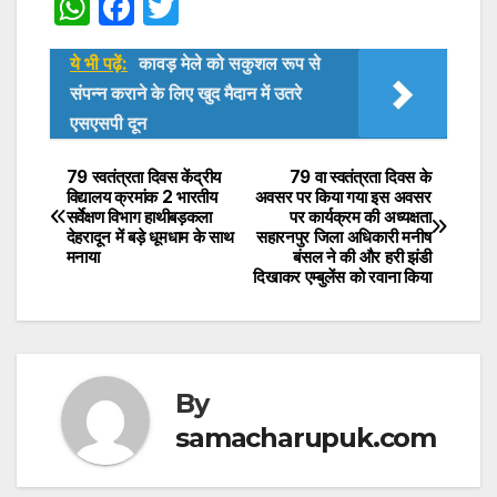
W
F
T
h
a
w
ये भी पढ़ें:
कावड़ मेले को सकुशल रूप से
at
c
itt
संपन्न कराने के लिए खुद मैदान में उतरे
s
e
er
एसएसपी दून
A
b
p
o
79 स्वतंत्रता दिवस केंद्रीय
79 वा स्वतंत्रता दिवस के
Post
विद्यालय क्रमांक 2 भारतीय
अवसर पर किया गया इस अवसर
p
o
सर्वेक्षण विभाग हाथीबड़कला
पर कार्यक्रम की अध्यक्षता
navigation
देहरादून में बड़े धूमधाम के साथ
सहारनपुर जिला अधिकारी मनीष
k
मनाया
बंसल ने की और हरी झंडी
दिखाकर एम्बुलेंस को रवाना किया
By
samacharupuk.com