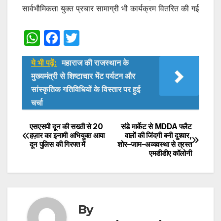
सार्वभौमिकता युक्त प्रचार सामाग्री भी कार्यक्रम वितरित की गई
W
F
T
h
a
w
ये भी पढ़ें:
महाराज की राजस्थान के
at
c
itt
मुख्यमंत्री से शिष्टाचार भेंट पर्यटन और
s
e
er
सांस्कृतिक गतिविधियों के विस्तार पर हुई
A
b
चर्चा
p
o
एसएसपी दून की सख्ती से 20
संडे मार्केट से MDDA फ्लैट
Post
p
o
हज़ार का इनामी अभियुक्त आया
वालों की जिंदगी बनी दुश्वार,
k
दून पुलिस की गिरफ्त में
शोर–जाम–अव्यवस्था से त्रस्त
navigation
एमडीडीए कॉलोनी
By