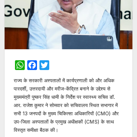
W
F
T
h
a
w
राज्य के सरकारी अस्पतालों में कार्यप्रणाली को और अधिक
at
c
itt
पारदर्शी, उत्तरदायी और मरीज-केंद्रित बनाने के उद्देश्य से
s
e
er
मुख्यमंत्री पुष्कर सिंह धामी के निर्देश पर स्वास्थ्य सचिव डॉ.
A
b
आर. राजेश कुमार ने सोमवार को सचिवालय स्थित सभागार में
p
o
सभी 13 जनपदों के मुख्य चिकित्सा अधिकारियों (CMO) और
p
o
उप-जिला अस्पतालों के प्रमुख अधीक्षकों (CMS) के साथ
विस्तृत समीक्षा बैठक की।
k