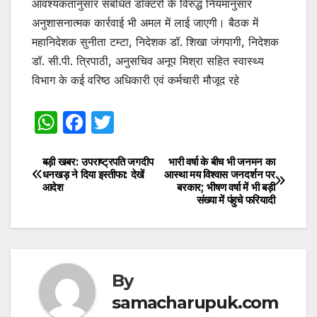
आवश्यकतानुसार संबंधित डॉक्टरों के विरुद्ध नियमानुसार
अनुशासनात्मक कार्रवाई भी अमल में लाई जाएगी। बैठक में
महानिदेशक सुनीता टम्टा, निदेशक डॉ. शिखा जंगपागी, निदेशक
डॉ. सी.पी. त्रिपाठी, अनुसचिव अनूप मिश्रा सहित स्वास्थ्य
विभाग के कई वरिष्ठ अधिकारी एवं कर्मचारी मौजूद रहे
W
F
T
h
a
w
at
c
itt
बड़ी खबर: उपराष्ट्रपति जगदीप
भारी वर्षा के बीच भी जनमन का
Post
धनखड़ ने दिया इस्तीफा: देखें
आस्था मय विश्वास जनदर्शन पर
s
e
er
आदेश
बरकार; भीषण वर्षा में भी बड़ी
navigation
संख्या में पंहुचे फरियादी
A
b
p
o
p
o
k
By
samacharupuk.com