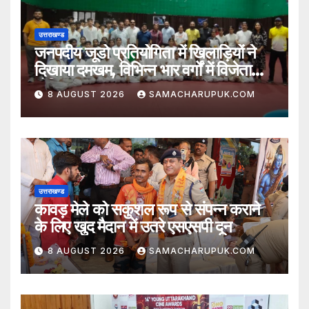
उत्तराखण्ड
जनपदीय जूडो प्रतियोगिता में खिलाड़ियों ने
दिखाया दमखम, विभिन्न भार वर्गों में विजेता
घोषित
8 AUGUST 2026
SAMACHARUPUK.COM
उत्तराखण्ड
कावड़ मेले को सकुशल रूप से संपन्न कराने
के लिए खुद मैदान में उतरे एसएसपी दून
8 AUGUST 2026
SAMACHARUPUK.COM