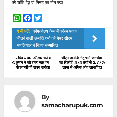
की शांति हेतु दो मिनट का मौन रखा
W
F
T
h
a
w
ये भी पढ़ें:
कॉमनवेल्थ गेम्स में कांस्य पदक
at
c
itt
जीतने वाली उन्नति शर्मा को मेयर सौरभ
s
e
er
थपलियाल ने किया सम्मानित
A
b
p
o
सचिव आवास डॉ आर राजेश
सीएम धामी के नेतृत्व में जनसेवा
Post
कुमार ने की राज्य स्तर पर
का रिकॉर्ड, 474 कैंपों से 3.77
p
o
योजनाओं की सघन समीक्षा
लाख से अधिक लोग लाभान्वित
navigation
k
By
samacharupuk.com