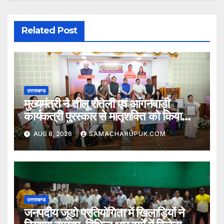
Related Post
उत्तराखण्ड
मुख्यमंत्री ने तीलू रौतेली एवं आंगनबाड़ी
कार्यकत्री पुरस्कार से मातृशक्ति को किया
सम्मानित
AUG 8, 2026
SAMACHARUPUK.COM
उत्तराखण्ड
जनपदीय जूडो प्रतियोगिता में खिलाड़ियों ने