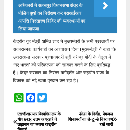
अधिकारी ने सहसपुर विधानसभा क्षेत्र के
पोलिंग बूथों का निरीक्षण कर एसआईआर
आपत्ति निस्तारण शिविर की व्यवस्थाओं का
लिया जायजा
केंद्रीय गृह मंत्री अमित शाह ने मुख्यमंत्री के सभी प्रस्तावों पर
सकारात्मक कार्यवाही का आश्वासन दिया।मुख्यमंत्री ने कहा कि
उत्तराखण्ड सरकार प्रधानमंत्री श्री नरेन्द्र मोदी के नेतृत्व में
‘नए भारत’ की परिकल्पना को साकार करने के लिए प्रतिबद्ध
है। केंद्र सरकार का निरंतर मार्गदर्शन और सहयोग राज्य के
विकास को नई ऊर्जा प्रदान कर रहा है।
W
F
T
h
a
w
at
c
itt
एसजीआरआर विश्वविद्यालय के
डीएम के निर्देश, पेयजल
Post
योग छात्र उत्तम अग्रहरि ने
शिकायतों का डे-टू-डे निस्तारण
s
e
er
ताड़ासन का बनाया राष्ट्रीय
रखें जारी
navigation
रिकार्ड