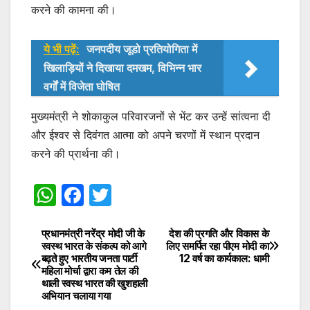
करने की कामना की।
ये भी पढ़ें:
जनपदीय जूडो प्रतियोगिता में
खिलाड़ियों ने दिखाया दमखम, विभिन्न भार
वर्गों में विजेता घोषित
मुख्यमंत्री ने शोकाकुल परिवारजनों से भेंट कर उन्हें सांत्वना दी
और ईश्वर से दिवंगत आत्मा को अपने चरणों में स्थान प्रदान
करने की प्रार्थना की।
W
F
T
h
a
w
at
c
itt
प्रधानमंत्री नरेंद्र मोदी जी के
देश की प्रगति और विकास के
Post
स्वस्थ भारत के संकल्प को आगे
लिए समर्पित रहा पीएम मोदी का
s
e
er
बढ़ते हुए भारतीय जनता पार्टी
12 वर्ष का कार्यकाल: धामी
navigation
महिला मोर्चा द्वारा कम तेल की
A
b
थाली स्वस्थ भारत की खुशहाली
अभियान चलाया गया
p
o