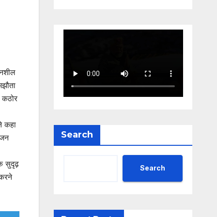
ेदनशील
समझौता
ध कठोर
ने कहा
Search
मजन
 सुदृढ़
Search
 करने