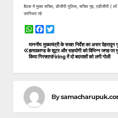
बैठक में मुख्य सचिव, डीजीपी पुलिस, सचिव गृह, एडीजीपी ( लॉ
उपस्थित रहे
W
F
T
h
a
w
at
c
itt
माननीय मुख्यमंत्री के सख्त निर्देश का असर देहरादून प
Post
हत्याकाण्ड के शूटर और सहयोगी को विभिन्न जगह पर मुठ
s
e
er
navigation
किया गिरफ्तारFiring में दो बदमाशों को लगी गोली
A
b
p
o
p
o
k
By
samacharupuk.c