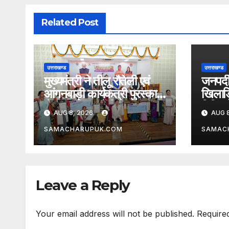
Related Post
उत्तराखण्ड
उत्तराखण्ड
मुख्यमंत्री ने तीलू रौतेली एवं
जनपदीय
आंगनबाड़ी कार्यकत्री पुरस्कार
खिलाड़
से मातृशक्ति को किया
विभिन्न 
AUG 8, 2026
AUG 8
सम्मानित
घोषित
SAMACHARUPUK.COM
SAMAC
Leave a Reply
Your email address will not be published.
Require