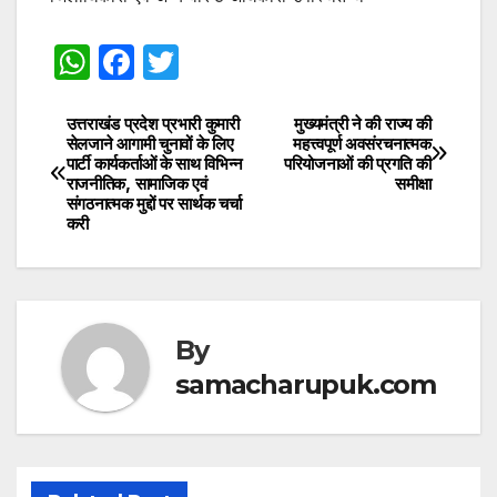
W
F
T
h
a
w
at
c
itt
उत्तराखंड प्रदेश प्रभारी कुमारी
मुख्यमंत्री ने की राज्य की
Post
सेलजाने आगामी चुनावों के लिए
महत्त्वपूर्ण अवसंरचनात्मक
s
e
er
पार्टी कार्यकर्ताओं के साथ विभिन्न
परियोजनाओं की प्रगति की
navigation
राजनीतिक, सामाजिक एवं
समीक्षा
A
b
संगठनात्मक मुद्दों पर सार्थक चर्चा
करी
p
o
p
o
k
By
samacharupuk.com