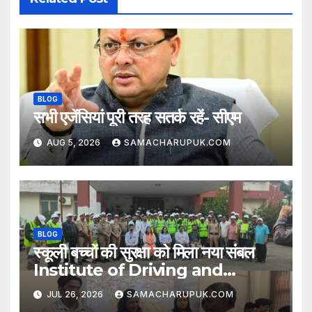
BLOG
सभी एजेंसियां पूरी तरह सतर्क रहें- सीएम
AUG 5, 2026
SAMACHARUPUK.COM
BLOG
स्कूली बच्चों की सुरक्षा को मिला नया संबल
Institute of Driving and
Traffic Research (IDTR),
JUL 26, 2026
SAMACHARUPUK.COM
Dehradun में 70 स्कूल बस चालक एवं