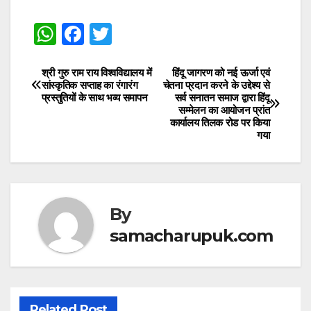
W
F
T
h
a
w
at
c
itt
श्री गुरु राम राय विश्वविद्यालय में
हिंदू जागरण को नई ऊर्जा एवं
Post
सांस्कृतिक सप्ताह का रंगारंग
चेतना प्रदान करने के उद्देश्य से
s
e
er
प्रस्तुतियों के साथ भव्य समापन
सर्व सनातन समाज द्वारा हिंदू
navigation
सम्मेलन का आयोजन प्रांत
A
b
कार्यालय तिलक रोड पर किया
गया
p
o
p
o
k
By
samacharupuk.com
Related Post