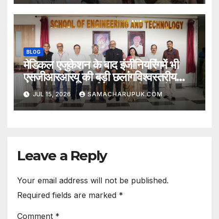
सहायकों को सड़क सुरक्षा, आपदा प्रबंधन एवं
प्राथमिक उपचार का विशेष प्रशिक्षण
BLOG
मेडिकल एजुकेशन के बाद इंजीनियरिंगमें भी
एसजीआरआरयू की बड़ी छलांगविश्वस्तरीय
इंफ्रास्ट्रक्चर, एआई आधारित शिक्षा और
JUL 15, 2026
SAMACHARUPUK.COM
वैश्विक सहयोग से तकनीकी शिक्षा को मिलेगी
नई दिशा
Leave a Reply
Your email address will not be published.
Required fields are marked
*
Comment
*