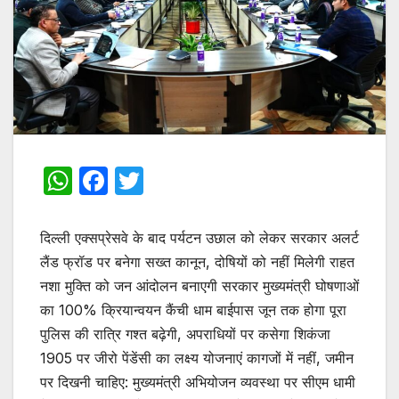
W
F
T
h
a
w
at
c
itt
दिल्ली एक्सप्रेसवे के बाद पर्यटन उछाल को लेकर सरकार अलर्ट
s
e
er
लैंड फ्रॉड पर बनेगा सख्त कानून, दोषियों को नहीं मिलेगी राहत
नशा मुक्ति को जन आंदोलन बनाएगी सरकार मुख्यमंत्री घोषणाओं
A
b
का 100% क्रियान्वयन कैंची धाम बाईपास जून तक होगा पूरा
p
o
पुलिस की रात्रि गश्त बढ़ेगी, अपराधियों पर कसेगा शिकंजा
p
o
1905 पर जीरो पेंडेंसी का लक्ष्य योजनाएं कागजों में नहीं, जमीन
k
पर दिखनी चाहिए: मुख्यमंत्री अभियोजन व्यवस्था पर सीएम धामी