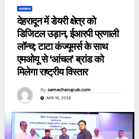
उत्तराखण्ड
देहरादून में डेयरी क्षेत्र को
डिजिटल उड़ान, ईआरपी प्रणाली
लॉन्च; टाटा कंज्यूमर्स के साथ
एमओयू से ‘आंचल’ ब्रांड को
मिलेगा राष्ट्रीय विस्तार
By
samacharupuk.com
APR 16, 2026