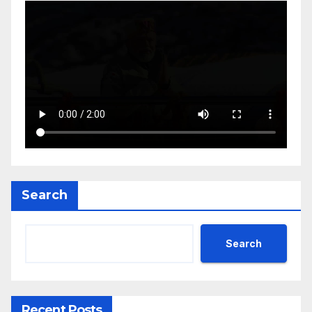
Search
Search
Recent Posts