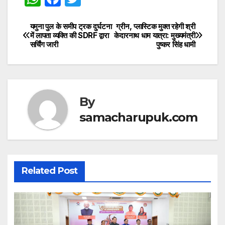
h
a
w
at
c
itt
यमुना पुल के समीप ट्रक दुर्घटना
ग्रीन, प्लास्टिक मुक्त रहेगी श्री
Post
में लापता व्यक्ति की SDRF द्वारा
केदारनाथ धाम यात्रा: मुख्यमंत्री
s
e
er
सर्चिंग जारी
पुष्कर सिंह धामी
navigation
A
b
p
o
p
o
By
k
samacharupuk.com
Related Post