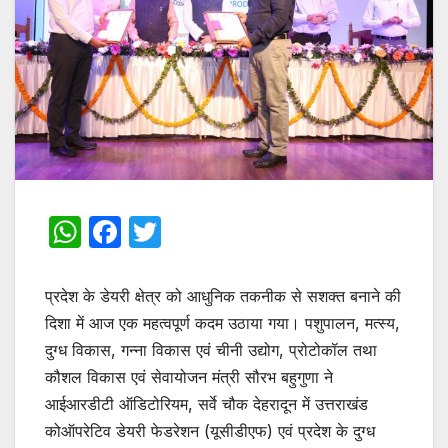
W
F
T
h
a
w
at
c
itt
प्रदेश के डेयरी क्षेत्र को आधुनिक तकनीक से सशक्त बनाने की
s
e
er
दिशा में आज एक महत्वपूर्ण कदम उठाया गया। पशुपालन, मत्स्य,
दुग्ध विकास, गन्ना विकास एवं चीनी उद्योग, प्रोटोकॉल तथा
A
b
कौशल विकास एवं सेवायोजन मंत्री सौरभ बहुगुणा ने
p
o
आईआरडीटी ऑडिटोरियम, सर्वे चौक देहरादून में उत्तराखंड
p
o
कोऑपरेटिव डेयरी फेडरेशन (यूसीडीएफ) एवं प्रदेश के दुग्ध