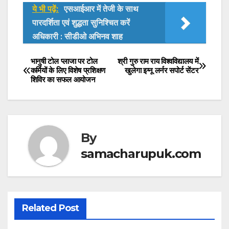
ये भी पढ़ें:
एसआईआर में तेजी के साथ
at
c
itt
पारदर्शिता एवं शुद्धता सुनिश्चित करें
s
e
er
अधिकारी : सीडीओ अभिनव शाह
A
b
p
o
​भानुषी टोल प्लाजा पर टोल
श्री गुरु राम राय विश्वविद्यालय में
Post
कर्मियों के लिए विशेष प्रशिक्षण
खुलेगा इग्नू लर्नर सपोर्ट सेंटर
p
o
शिविर का सफल आयोजन
navigation
k
By
samacharupuk.com
Related Post