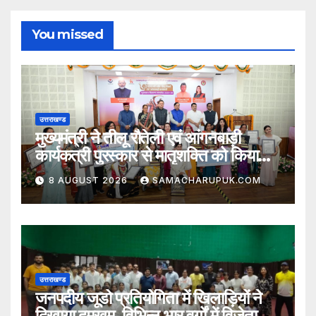
You missed
उत्तराखण्ड
मुख्यमंत्री ने तीलू रौतेली एवं आंगनबाड़ी
कार्यकत्री पुरस्कार से मातृशक्ति को किया
सम्मानित
8 AUGUST 2026
SAMACHARUPUK.COM
उत्तराखण्ड
जनपदीय जूडो प्रतियोगिता में खिलाड़ियों ने
दिखाया दमखम, विभिन्न भार वर्गों में विजेता