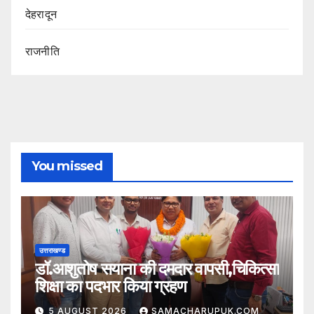
देहरादून
राजनीति
You missed
उत्तराखण्ड
डॉ.आशुतोष सयाना की दमदार वापसी,चिकित्सा
शिक्षा का पदभार किया ग्रहण
5 AUGUST 2026
SAMACHARUPUK.COM