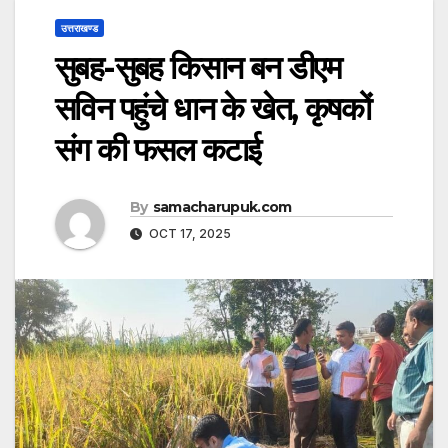
उत्तराखण्ड
सुबह-सुबह किसान बन डीएम
सविन पहुंचे धान के खेत, कृषकों
संग की फसल कटाई
By
samacharupuk.com
OCT 17, 2025