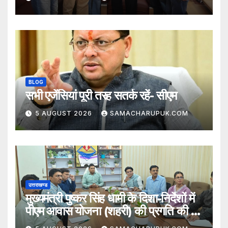
BLOG
सभी एजेंसियां पूरी तरह सतर्क रहें- सीएम
5 AUGUST 2026
SAMACHARUPUK.COM
उत्तराखण्ड
मुख्यमंत्री पुष्कर सिंह धामी के दिशा-निर्देशों में
पीएम आवास योजना (शहरी) की प्रगति की हुई
समीक्षा