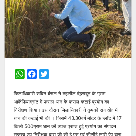
W
F
T
h
a
w
at
c
itt
जिलाधिकारी सविन बंसल ने तहसील देहरादून के ग्राम
s
e
er
आर्केडियाग्रांट में फसल धान के फसल कटाई प्रयोग का
निरीक्षण किया। इस दौरान जिलाधिकारी ने कृषकों संग खेत में
A
b
धान की कटाई भी की । जिसमें 43.30वर्ग मीटर के प्लॉट में 17
p
o
किलो 500ग्राम धान की उपज प्राप्त हुई प्रयोग का संपादन
p
o
राजस्व उप निरीक्षक द्वारा जी सी ई एस एवं सीसीई एग्री ऐप द्वारा