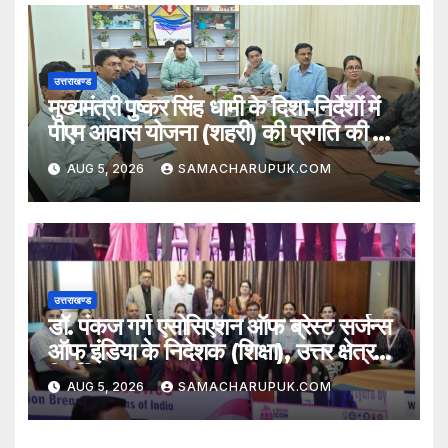
उत्तराखण्ड
मुख्यमंत्री पुष्कर सिंह धामी के दिशा-निर्देशों में
पीएम आवास योजना (शहरी) की प्रगति की हुई
समीक्षा
AUG 5, 2026
SAMACHARUPUK.COM
उत्तराखण्ड
डॉ. पंकज गर्ग एसोसिएशन ऑफ ब्रेस्ट सर्जन्स
ऑफ इंडिया के निदेशक (शिक्षा), उत्तर क्षेत्र
निर्वाचित
AUG 5, 2026
SAMACHARUPUK.COM