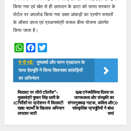
k
किया गया एवं खेत से ही उत्पादन के डाटा को भारत सरकार के
पोर्टल पर अपलोड किया गया उक्त आंकड़ों का प्रयोग फसलों
के औसत उपज एवं प्रधानमंत्री फसल बीमा योजना अंतर्गत
किया जाता है।
W
F
T
h
a
w
ये भी पढ़ें:
पुष्पवर्षा और चरण प्रक्षालन के
at
c
itt
साथ देवभूमि ने किया शिवभक्त कांवड़ियों
s
e
er
का अभिनंदन
A
b
p
o
मिलावट पर जीरो टॉलरेंस”-
वल्र्ड एनेस्थीसिया दिवस पर
Post
मुख्यमंत्री पुष्कर सिंह धामी के
जागरूकता और संस्कृति का
p
o
निर्देशों पर प्रदेशभर में मिलावटी
संगमनुक्कड़ नाटक, कविता और
navigation
खाद्य पदार्थों के खिलाफ अभियान
सांस्कृतिक प्रस्तुतियों ने बांधा
k
लगातार जारी
समां