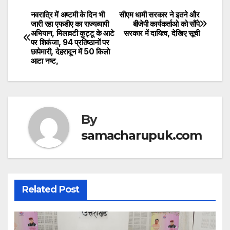
A
b
p
o
नवरात्रि में अष्टमी के दिन भी
सीएम धामी सरकार ने इतने और
Post
जारी रहा एफडीए का राज्यव्यापी
बीजेपी कार्यकर्ताओ को सौंपे
p
o
अभियान, मिलावटी कुट्टू के आटे
सरकार में दायित्व, देखिए सूची
navigation
पर शिकंजा, 94 प्रतिष्ठानों पर
k
छापेमारी, देहरादून में 50 किलो
आटा नष्ट,
By
samacharupuk.com
Related Post