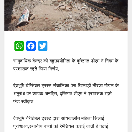
W
F
T
h
a
w
सामुदायिक केन्द्र की बहुउपयोगिता के दृष्टिगत डीएम ने निगम के
at
c
itt
प्रशासक रहते लिया निर्णय,
s
e
er
A
b
देवभूमि चेरिटेबल ट्रस्ट संचालिका पैरा खिलाड़ी नीरजा गोयल के
p
o
अनुरोध पर व्यापक जनहित, दृष्टिगत डीएम ने प्रशासक रहते
p
o
फंड स्वीकृत
k
देवभूमि चेरीटेबल ट्रस्ट द्वारा सांयकालीन महिला सिलाई
प्रशिक्षण,स्थानीय बच्चों को रेमेडियल कराई जाती हे पढाई