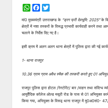
W
F
T
h
a
w
मां0 मुख्यमंत्री उत्तराखण्ड के
“ड्रग फ्री देवभूमि: 2025”
के वि
at
c
itt
क्षेत्रों में नशा तस्करों के विरूद्ध प्रभावी कार्यवाही करने तथ
s
e
er
चलाने के निर्देश दिए गए है।
A
b
p
o
इसी क्रम में अलग अलग थाना क्षेत्रों में पुलिस द्वारा की गई कार
p
o
k
1- थाना राजपुर
10.36 ग्राम ग्राम अवैध स्मैक की तस्करी करते हुए 01 अभियुक्
राजपुर पुलिस द्वारा होटल /रेस्टोरेंट/ बार /वाहन तथा संदिग्ध व्
आयुर्वैदिक कॉलेज ओल्ड मसूरी रोड के पास से 01 अभियुक्त कामे
किया गया, अभियुक्त के विरूद्व थाना राजपुर में मु0अ0सं0