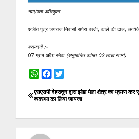
नाम/पता अभियुक्त
अजीत पुत्र जयराज निवासी सपेरा बस्ती, काले की ढाल, ऋषिकेश
बरामदगी :-
07 ग्राम अवैध स्मैक
(अनुमानित कीमत 02 लाख रूपये)
W
F
T
h
a
w
at
c
itt
एसएसपी देहरादून द्वारा झंडा मेला क्षेत्र का भ्रमण कर सु
Post
व्यवस्था का लिया जायजा
s
e
er
navigation
A
b
p
o
p
o