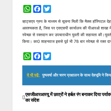
W
F
T
h
a
w
व्हाट्सएप ग्रुप के माध्यम से सूचना मिली कि मैक्स हॉस्पिटल दे
at
c
itt
आवश्यकता है, जिस पर एसएसपी कार्यालय की पीआरओ शाखा में न
s
e
er
स्वेच्छा से रक्तदान कर उपचाराधीन युवती की सहायता की।युवती 
A
b
किया। का0 शाहनवाज इससे पूर्व भी 78 बार स्वेच्छा से रक्त दा
p
o
W
F
T
p
o
h
a
w
k
at
c
itt
ये भी पढ़ें:
पुष्पवर्षा और चरण प्रक्षालन के साथ देवभूमि ने कि
s
e
er
A
b
p
o
एसजीआरआरयू में छात्रों ने हर्बल रंग बनाकर दिया पर्या
Post
का संदेश
p
o
navigation