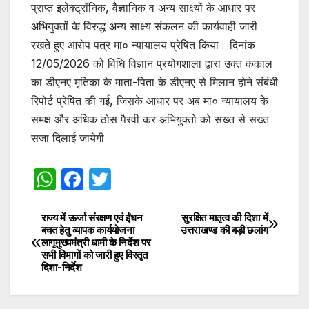
प्राप्त इलेक्ट्रॉनिक, वैज्ञानिक व अन्य साक्ष्यों के आधार पर
अभियुक्तों के विरुद्ध अन्य साक्ष्य संकलन की कार्यवाही जारी
रखते हुए आरोप पत्र मा० न्यायालय प्रेषित किया। दिनांक
12/05/2026 को विधि विज्ञान प्रयोगशाला द्वारा उक्त कंकाल
का डीएनए मृतिका के माता-पिता के डीएनए से मिलान होने संबंधी
रिपोर्ट प्रेषित की गई, जिसके आधार पर अब मा० न्यायालय के
समक्ष और अधिक ठोस पैरवी कर अभियुक्तो को सख्त से सख्त
सजा दिलाई जायेगी
W
F
T
h
a
w
at
c
itt
राज्य में ऊर्जा संरक्षण एवं ईंधन
सुरक्षित मातृत्व की दिशा में
Post
बचत हेतु व्यापक कार्ययोजना
उत्तराखण्ड की बड़ी छलांग
s
e
er
लागूमुख्यमंत्री धामी के निर्देश पर
navigation
सभी विभागों को जारी हुए विस्तृत
A
b
दिशा-निर्देश
p
o