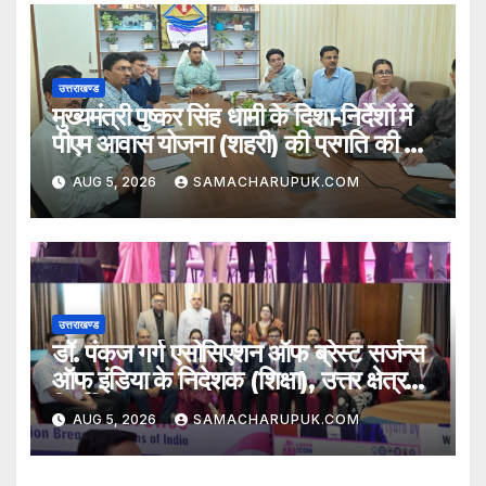
उत्तराखण्ड
मुख्यमंत्री पुष्कर सिंह धामी के दिशा-निर्देशों में
पीएम आवास योजना (शहरी) की प्रगति की हुई
समीक्षा
AUG 5, 2026
SAMACHARUPUK.COM
उत्तराखण्ड
डॉ. पंकज गर्ग एसोसिएशन ऑफ ब्रेस्ट सर्जन्स
ऑफ इंडिया के निदेशक (शिक्षा), उत्तर क्षेत्र
निर्वाचित
AUG 5, 2026
SAMACHARUPUK.COM