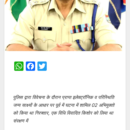
W
F
T
h
a
w
at
c
itt
s
e
er
पुलिस द्वारा विवेचना के दौरान प्राप्त इलेक्ट्रॉनिक व परिस्थिति
A
b
जन्य साक्ष्यों के आधार पर पूर्व में घटना में शामिल 02 अभियुक्तो
p
o
को किया था गिरफ्तार, एक विधि विवादित किशोर को लिया था
p
o
संरक्षण में