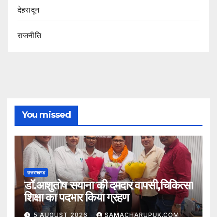
देहरादून
राजनीति
You missed
उत्तराखण्ड
डॉ.आशुतोष सयाना की दमदार वापसी,चिकित्सा
शिक्षा का पदभार किया ग्रहण
5 AUGUST 2026
SAMACHARUPUK.COM