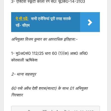
3- एक्टिवा स्कूटी काला रंग सं0: यू0के0-14-3103
ये भी पढ़ें:
सभी एजेंसियां पूरी तरह सतर्क
रहें- सीएम
अभियुक्त विजय कुमार का आपराधिक इतिहास:-
1- मु0अ0सं0 112/25 धारा 60 (1)(क) आब0 अधि0
कोतवाली ऋषिकेश
2- थाना सहसपुर
60 पव्वे अवैध देशी शराब(माल्टा) के साथ 01 अभियुक्त
गिरफ्तार