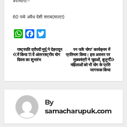
बरामदगी:-
60 पव्वे अवैध देशी शराब(माल्टा)
W
F
T
h
a
w
at
c
itt
राष्ट्रपति द्रौपदी मुर्मू ने देहरादून
रन फॉर योगा’ कार्यक्रम में
Post
में किया 11 वें अंतरराष्ट्रीय योग
प्रतिभाग किया। इस अवसर पर
s
e
er
दिवस का शुभारंभ
मुख्यमंत्री ने युवाओं, बुजुर्गों
navigation
महिलाओं को भी योग के प्रति
A
b
जागरूक किया
p
o
p
o
k
By
samacharupuk.com