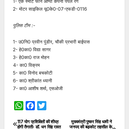
1- एक स्मार्ट फोन ओप्पो कंपनी पर्पल रंग
2- मोटर साइकिल यू0के0-07-एफडी-0116
पुलिस टीम :-
1- उ0नि0 प्रवीन पुंडीर, चौकी प्रभारी बाईपास
2- हे0का0 विद्या सागर
3- हे0का0 राज मोहन
4- का0 विक्रम
5- का0 विनोद बचकोटी
6- का0 श्रीकांत ध्यानी
7- का0 आशीष शर्मा, एसओजी
W
F
T
h
a
w
at
c
itt
117 योग प्रशिक्षितों की शीघ्र
मुख्यमंत्री पुष्कर सिंह धामी ने
Post
होगी तैनातीः डॉ. धन सिंह रावत
जनपद की बड़कोट तहसील के