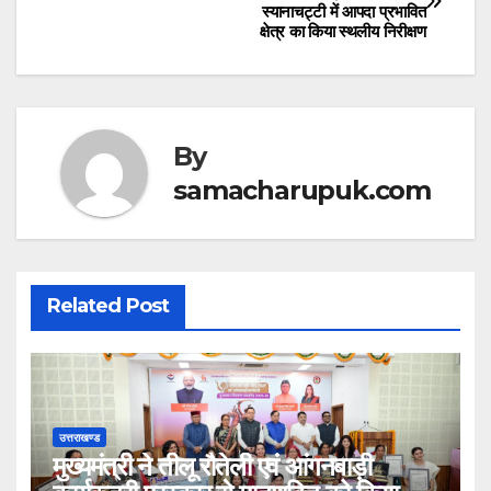
s
e
er
स्यानाचट्टी में आपदा प्रभावित
navigation
क्षेत्र का किया स्थलीय निरीक्षण
A
b
p
o
p
o
k
By
samacharupuk.com
Related Post
उत्तराखण्ड
मुख्यमंत्री ने तीलू रौतेली एवं आंगनबाड़ी