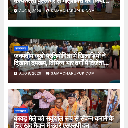
कार्यकत्री पुरस्कार से मातृशक्ति को किया
सम्मानित
AUG 8, 2026
SAMACHARUPUK.COM
उत्तराखण्ड
जनपदीय जूडो प्रतियोगिता में खिलाड़ियों ने
दिखाया दमखम, विभिन्न भार वर्गों में विजेता
घोषित
AUG 8, 2026
SAMACHARUPUK.COM
उत्तराखण्ड
कावड़ मेले को सकुशल रूप से संपन्न कराने के
लिए खुद मैदान में उतरे एसएसपी दून