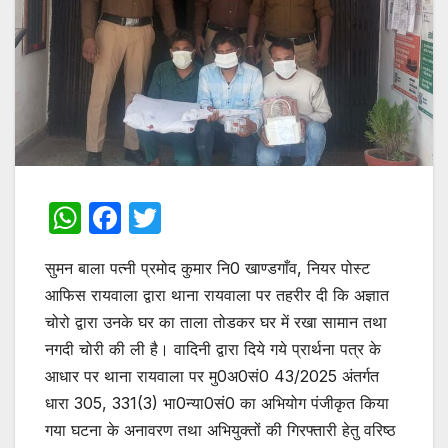
W
F
T
h
a
w
सुमन बाला पत्नी प्रमोद कुमार नि0 खाण्डगाँव, नियर पोस्ट
at
c
itt
आफिस रायवाला द्वारा थाना रायवाला पर तहरीर दी कि अज्ञात
s
e
er
चोरो द्वारा उनके घर का ताला तोडकर घर में रखा सामान तथा
A
b
नगदी चोरी की ली है। वादिनी द्वारा दिये गये प्रार्थना पत्र के
p
o
आधार पर थाना रायवाला पर मु0अ0सं0 43/2025 अंतर्गत
p
o
धारा 305, 331(3) भा0न्या0सं0 का अभियोग पंजीकृत किया
गया घटना के अनावरण तथा अभियुक्तों की गिरफ्तारी हेतु वरिष्ठ
k