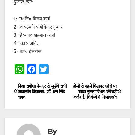
पुलिस टीम:-
1- उ०नि० विनय शर्मा
2- अ०उ०नि० योगेन्द्र कुमार
3- हे०का० शहबान अली
4- का० अनित
5- का० हंसराज
W
F
T
h
a
w
at
c
itt
विद्या समीक्षा केन्द्र से जुड़ेंगे सभी
होली से पहले मिलावटखोरों पर
Post
आवासीय विद्यालयः डॉ. धन सिंह
खाद्य सुरक्षा विभाग की बड़ी
s
e
er
रावत
कार्रवाई, शिकंजे में मिलावखोर
navigation
A
b
p
o
p
o
By