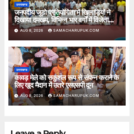
उत्तराखण्ड
जनपदीय जूडो प्रतियोगिता में खिलाड़ियों ने
दिखाया दमखम, विभिन्न भार वर्गों में विजेता
घोषित
AUG 8, 2026
SAMACHARUPUK.COM
उत्तराखण्ड
कावड़ मेले को सकुशल रूप से संपन्न कराने के
लिए खुद मैदान में उतरे एसएसपी दून
AUG 8, 2026
SAMACHARUPUK.COM
Leave a Reply