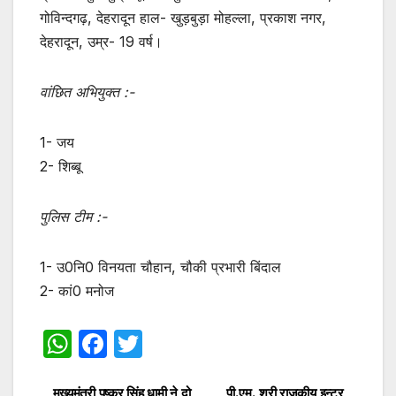
गोविन्दगढ़, देहरादून हाल- खुड़बुड़ा मोहल्ला, प्रकाश नगर,
देहरादून, उम्र- 19 वर्ष।
वांछित अभियुक्त :-
1- जय
2- शिब्बू
पुलिस टीम :-
1- उ0नि0 विनयता चौहान, चौकी प्रभारी बिंदाल
2- कां0 मनोज
W
F
T
h
a
w
मुख्यमंत्री पुष्कर सिंह धामी ने दो
पी.एम. श्री राजकीय इन्टर