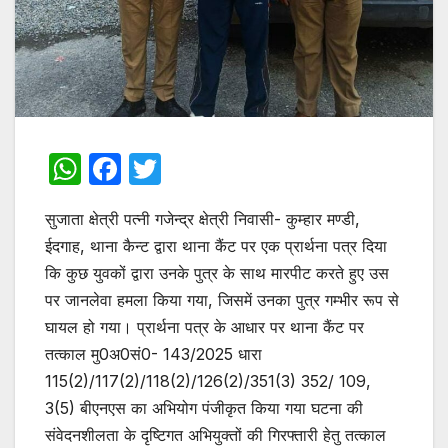
W
F
T
h
a
w
सुजाता क्षेत्री पत्नी गजेन्द्र क्षेत्री निवासी- कुम्हार मण्डी,
at
c
itt
ईदगाह, थाना कैन्ट द्वारा थाना कैंट पर एक प्रार्थना पत्र दिया
s
e
er
कि कुछ युवकों द्वारा उनके पुत्र के साथ मारपीट करते हुए उस
A
b
पर जानलेवा हमला किया गया, जिसमें उनका पुत्र गम्भीर रूप से
p
o
घायल हो गया। प्रार्थना पत्र के आधार पर थाना कैंट पर
p
o
तत्काल मु0अ0सं0- 143/2025 धारा
115(2)/117(2)/118(2)/126(2)/351(3) 352/ 109,
k
3(5) बीएनएस का अभियोग पंजीकृत किया गया घटना की
संवेदनशीलता के दृष्टिगत अभियुक्तों की गिरफ्तारी हेतु तत्काल