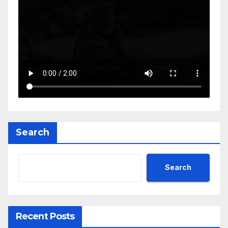
Search
Search
Recent Posts