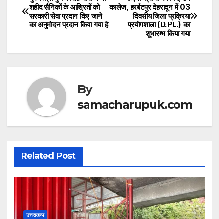
at
c
itt
Post
शहीद सैनिकों के आश्रितों को
कालेज, हरर्बटपुर देहरादून में 03
s
e
er
सरकारी सेवा प्रदान किए जाने
दिवसीय जिला प्रक्रिया
navigation
का अनुमोदन प्रदान किया गया है
प्रयोगशाला (D.PL.) का
A
b
शुभारम्भ किया गया
p
o
p
o
k
By
samacharupuk.com
Related Post
उत्तराखण्ड