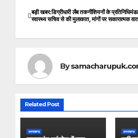
h
a
w
at
c
itt
बड़ी खबर:डिग्रीधारी लैब तकनीशियनों के प्रतिनिधिमंड
Post
स्वास्थ्य सचिव से की मुलाकात, मांगों पर सकारात्मक वार्त
s
e
er
navigation
A
b
p
o
p
o
k
By
samacharupuk.c
Related Post
उत्तराखण्ड
उत्तराखण्ड