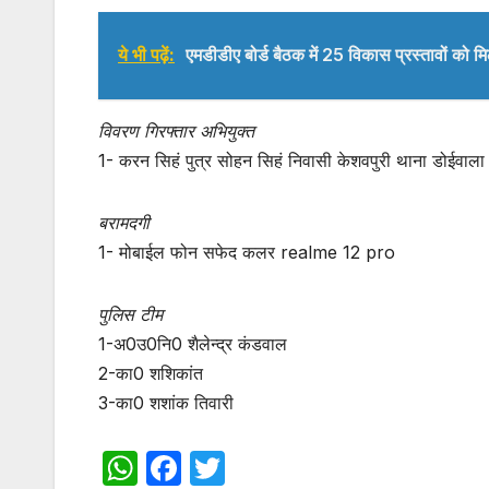
ये भी पढ़ें:
एमडीडीए बोर्ड बैठक में 25 विकास प्रस्तावों को म
विवरण गिरफ्तार अभियुक्त
1- करन सिहं पुत्र सोहन सिहं निवासी केशवपुरी थाना डोईवाला
बरामदगी
1- मोबाईल फोन सफेद कलर realme 12 pro
पुलिस टीम
1-अ0उ0नि0 शैलेन्द्र कंडवाल
2-का0 शशिकांत
3-का0 शशांक तिवारी
W
F
T