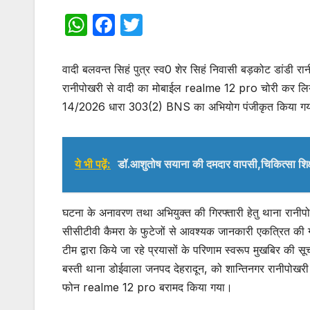
W
F
T
h
a
w
at
c
itt
वादी बलवन्त सिहं पुत्र स्व0 शेर सिहं निवासी बड़कोट डांडी रान
s
e
er
रानीपोखरी से वादी का मोबाईल realme 12 pro चोरी कर लिया 
14/2026 धारा 303(2) BNS का अभियोग पंजीकृत किया ग
A
b
p
o
p
o
ये भी पढ़ें:
डॉ.आशुतोष सयाना की दमदार वापसी,चिकित्सा शिक
k
घटना के अनावरण तथा अभियुक्त की गिरफ्तारी हेतु थाना रानीप
सीसीटीवी कैमरा के फुटेजों से आवश्यक जानकारी एकत्रित की
टीम द्वारा किये जा रहे प्रयासों के परिणाम स्वरूप मुखबिर की
बस्ती थाना डोईवाला जनपद देहरादून, को शान्तिनगर रानीपोखरी 
फोन realme 12 pro बरामद किया गया।