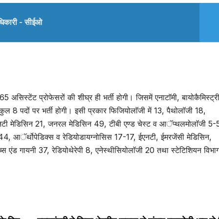
ाधिकारी - सीईओ
65 असिस्टेंट प्रोफेसरों की शीघ्र ही भर्ती होगी। जिसमें एनाटाॅमी, बायोकैमिस्ट्र
त कुल 8 पदों पर भर्ती होगी। इसी प्रकार फिजियोलाॅजी में 13, पैथोलाॅजी 18,
युनिटी मेडिसिन 21, जनरल मेडिसिन 49, टीबी एण्ड चेस्ट व आॅप्थलमोलाॅजी 5-
ी 44, आॅर्थोपेडिक्स व रेडियोडायग्नोसिस 17-17, ईएनटी, ईमरजेंसी मेडिसिन,
एंड गायनी 37, रेडियोथेरेपी 8, एनेस्थीसियोलाॅजी 20 तथा स्टेटिशियन विभाग 