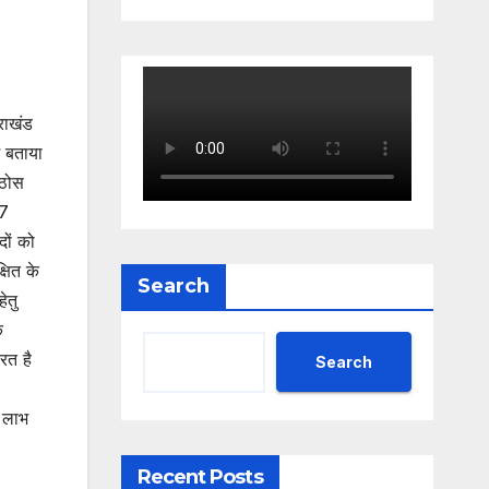
राखंड
ं बताया
 ठोस
27
दों को
षित के
Search
ेतु
ि
रत है
Search
ा लाभ
Recent Posts