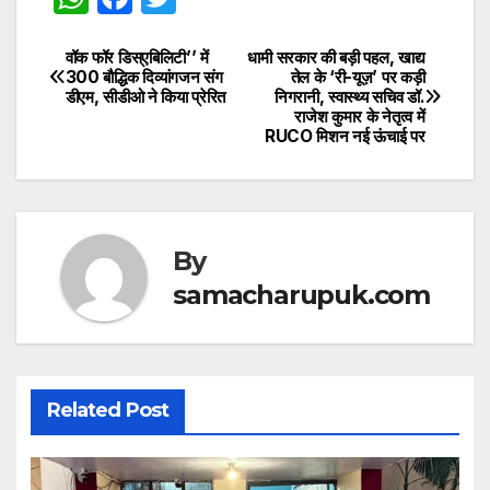
h
a
w
at
c
itt
वॉक फॉर डिस्एबिलिटी’’ में
धामी सरकार की बड़ी पहल, खाद्य
Post
300 बौद्धिक दिव्यांगजन संग
तेल के ‘री-यूज़’ पर कड़ी
s
e
er
डीएम, सीडीओ ने किया प्रेरित
निगरानी, स्वास्थ्य सचिव डॉ.
navigation
राजेश कुमार के नेतृत्व में
A
b
RUCO मिशन नई ऊंचाई पर
p
o
p
o
k
By
samacharupuk.com
Related Post