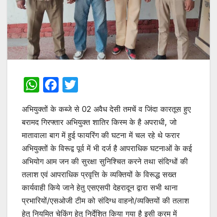
W
F
T
h
a
w
अभियुक्तों के कब्जे से 02 अवैध देसी तमचें व जिंदा कारतूस हुए
at
c
itt
बरामद गिरफ्तार अभियुक्त शातिर किस्म के है अपराधी, जो
s
e
er
मातावाला बाग में हुई फायरिंग की घटना में चल रहे थे फरार
A
b
अभियुक्तों के विरूद्व पूर्व में भी दर्ज है आपराधिक घटनाओं के कई
p
o
अभियोग आम जन की सुरक्षा सुनिश्चित करने तथा संदिग्धों की
p
o
तलाश एवं आपराधिक प्रवृत्ति के व्यक्तियों के विरूद्ध सख्त
कार्यवाही किये जाने हेतु एसएसपी देहरादून द्वारा सभी थाना
k
प्रभारियों/एसओजी टीम को संदिग्ध वाहनो/व्यक्तियों की तलाश
हेतु नियमित चेकिंग हेतु निर्देशित किया गया है इसी क्रम में