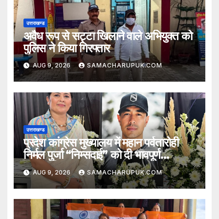
उत्तराखण्ड
अवैध रूप से सट्टा खिलाने वाले अभियुक्त को
पुलिस ने किया गिरफ्तार
AUG 9, 2026
SAMACHARUPUK.COM
उत्तराखण्ड
प्रदेश कांग्रेस मुख्यालय में महान पर्वतारोही
निर्मल पुर्जा “निम्सदाई” को दी भावपूर्ण
श्रद्धांजलि
AUG 9, 2026
SAMACHARUPUK.COM