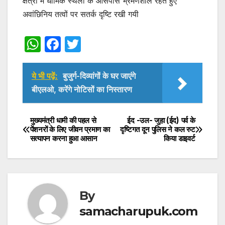
क्षेत्रो में धार्मिक स्थलों के आसपास भ्रमणशील रहते हुए
अवांछिनिय तत्वों पर सतर्क दृष्टि रखी गयी
W
F
T
h
a
w
at
c
itt
ये भी पढ़ें:
बुजुर्ग-दिव्यांगों के घर जाएंगे
s
e
er
बीएलओ, करेंगे नोटिसों का निस्तारण
A
b
p
o
मुख्यमंत्री धामी की पहल से
ईद -उल- जुहा (ईद) पर्व के
Post
पेंशनरों के लिए जीवन प्रमाण का
दृष्टिगत दून पुलिस ने कल रुट
p
o
सत्यापन करना हुआ आसान
किया डाइवर्ट
navigation
k
By
samacharupuk.com