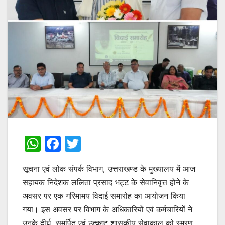
W
F
T
h
a
w
सूचना एवं लोक संपर्क विभाग, उत्तराखण्ड के मुख्यालय में आज
at
c
itt
सहायक निदेशक ललिता प्रसाद भट्ट के सेवानिवृत्त होने के
s
e
er
अवसर पर एक गरिमामय विदाई समारोह का आयोजन किया
A
b
गया। इस अवसर पर विभाग के अधिकारियों एवं कर्मचारियों ने
p
o
उनके दीर्घ, समर्पित एवं उत्कृष्ट शासकीय सेवाकाल को स्मरण