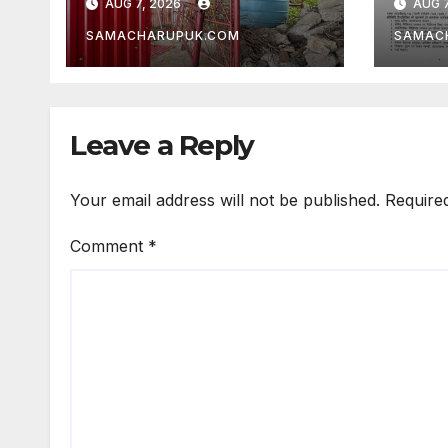
AUG 7, 2026
AUG 7
अवैध निर्माण सील
SAMACHARUPUK.COM
SAMAC
Leave a Reply
Your email address will not be published.
Require
Comment
*