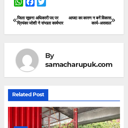
W
F
T
h
a
w
at
c
itt
जिला सूचना अधिकारी पद पर
आपदा का कारण न बनें विकास
Post
प्रियंका जोशी ने संभाला कार्यभार
कार्य-असवाल
s
e
er
navigation
A
b
p
o
p
o
By
k
samacharupuk.com
Related Post