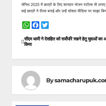
जेनिथ 2025 में छात्रों के लिए शानदार भोजन स्टॉल्स भी लगाए 
कई छात्रों ने रील्स बनाई और उन्हें सोशल मीडिया पर साझा क
W
F
T
h
a
w
at
c
itt
सीएम धामी ने देशहित को सर्वोपरि रखने हेतु युवाओं का 
Post
किया
s
e
er
navigation
A
b
p
o
p
o
k
By
samacharupuk.c