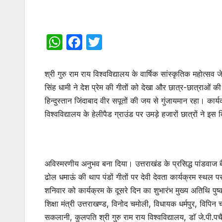
W
F
T
h
a
w
at
c
itt
श्री गुरु राम राय विश्वविद्यालय के वार्षिक सांस्कृतिक महोत्सव
s
e
er
सिंह धामी ने देश प्रेम की गीतों को देखा और छात्र-छात्राओं 
हिन्दुस्तान जिंदाबाद वीर सपूतों की जय से गुंजायमान रहा। कार्
A
b
विश्वविद्यालय के हेलीपैड ग्राउंड पर उमड़े हजारों छात्रों ने इ
p
o
p
o
k
अविस्मरणीय अनुभव बना दिया। उत्तराखंड के प्रसिद्ध पांडवाज ब
ढोल धमाऊं की थाप पंडों गीतों पर देवी देवता कार्यक्रम स्थल 
शनिवार को कार्यक्रम के दूसरे दिन का शुभारंभ मुख्य अतिथि पुष्क
शिक्षा मंत्री उत्तराखण्ड, विनोद चमोली, विधायक धर्मपुर, विपिन
सकलानी, कुलपति श्री गुरु राम राय विश्वविद्यालय, डाॅ जे.पी.पच