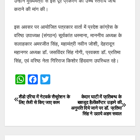
उन्होंने मुख्यमंत्री से इस पूरे प्रकरण की उच्च स्तरीय जांच
कराने की मांग की।
इस अवसर पर आयोजित पत्रकार वार्ता में प्रदेश कांग्रेस के
वरिष्ठ उपाध्यक्ष (संगठन) सूर्यकांत धस्माना, माननीय अध्यक्ष के
सलाहकार अमरजीत सिंह, महामंत्री नवीन जोशी, देहरादून
महानगर अध्यक्ष डॉ. जसविंदर सिंह गोगी, प्रवक्ता डॉ. प्रतिमा
सिंह, एवं वरिष्ठ नेता गिरिराज किशोर हिंदवाण उपस्थित रहे।
W
F
T
h
a
w
at
c
itt
शैडो एरिया में नेटवर्क सैचुरेशन के
केदार घाटी में प्रतिबन्ध के
Post
लिए तेजी से किए जाए काम
बावजूद हैलीकॉप्टर उड़ाने की
s
e
er
अनुमति दिये जाने पर डॉ. प्रतिमा
navigation
सिंह ने उठाये अहम सवाल
A
b
p
o
p
o