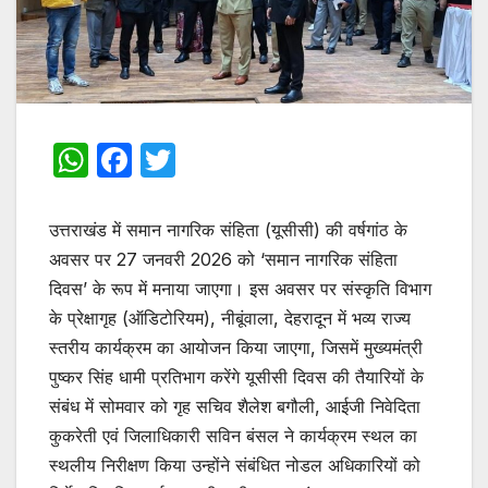
W
F
T
h
a
w
at
c
itt
उत्तराखंड में समान नागरिक संहिता (यूसीसी) की वर्षगांठ के
s
e
er
अवसर पर 27 जनवरी 2026 को ‘समान नागरिक संहिता
दिवस’ के रूप में मनाया जाएगा। इस अवसर पर संस्कृति विभाग
A
b
के प्रेक्षागृह (ऑडिटोरियम), नीबूंवाला, देहरादून में भव्य राज्य
p
o
स्तरीय कार्यक्रम का आयोजन किया जाएगा, जिसमें मुख्यमंत्री
p
o
पुष्कर सिंह धामी प्रतिभाग करेंगे यूसीसी दिवस की तैयारियों के
k
संबंध में सोमवार को गृह सचिव शैलेश बगौली, आईजी निवेदिता
कुकरेती एवं जिलाधिकारी सविन बंसल ने कार्यक्रम स्थल का
स्थलीय निरीक्षण किया उन्होंने संबंधित नोडल अधिकारियों को