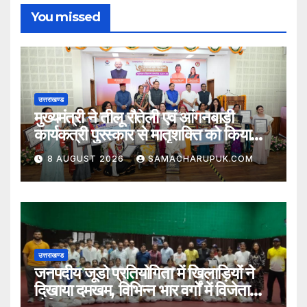
You missed
उत्तराखण्ड
मुख्यमंत्री ने तीलू रौतेली एवं आंगनबाड़ी
कार्यकत्री पुरस्कार से मातृशक्ति को किया
सम्मानित
8 AUGUST 2026
SAMACHARUPUK.COM
उत्तराखण्ड
जनपदीय जूडो प्रतियोगिता में खिलाड़ियों ने
दिखाया दमखम, विभिन्न भार वर्गों में विजेता