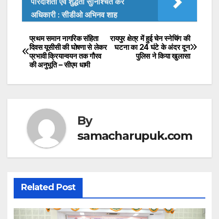
पारदर्शिता एवं शुद्धता सुनिश्चित करें
s
e
er
अधिकारी : सीडीओ अभिनव शाह
A
b
p
o
प्रथम समान नागरिक संहिता
रायपुर क्षेत्र में हुई चेन स्नेचिंग की
Post
दिवस यूसीसी की घोषणा से लेकर
घटना का 24 घंटे के अंदर दून
p
o
प्रभावी क्रियान्वयन तक गौरव
पुलिस ने किया खुलासा
navigation
की अनुभूति – सीएम धामी
k
By
samacharupuk.com
Related Post