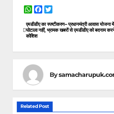
W
F
T
h
a
w
at
c
itt
एमडीडीए का स्पष्टीकरण– प्रधानमंत्री आवास योजना मे
Post
घोटाला नहीं, भ्रामक खबरों से एमडीडीए को बदनाम करन
s
e
er
navigation
कोशिश
A
b
p
o
p
o
k
By
samacharupuk.c
Related Post