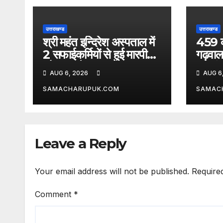
उत्तराखण्ड
उत्तराखण्ड
श्री महंत इन्दिरेश अस्पताल में
459 क
2 सफाईकर्मियों से हुई मारपीट
गढ़वाल 
और जानलेवा हमला
अनुसंध
AUG 6, 2026
AUG 6
SAMACHARUPUK.COM
SAMAC
Leave a Reply
Your email address will not be published.
Require
Comment
*