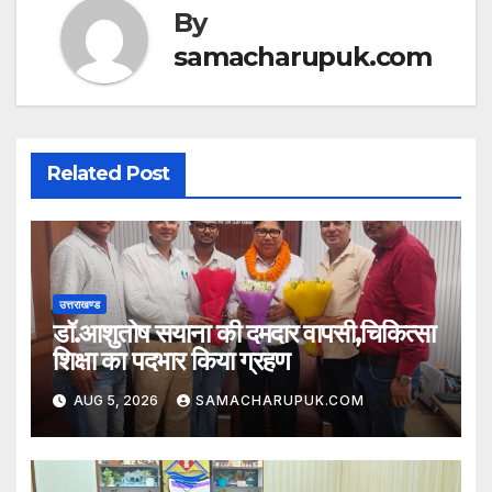
p
o
By
k
samacharupuk.com
Related Post
उत्तराखण्ड
डॉ.आशुतोष सयाना की दमदार वापसी,चिकित्सा
शिक्षा का पदभार किया ग्रहण
AUG 5, 2026
SAMACHARUPUK.COM