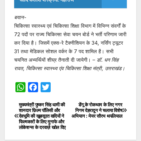
बयान-
चिकित्सा स्वास्थ्य एवं चिकित्सा शिक्षा विभाग में विभिन्न संवर्गों के
72 पदों पर राज्य चिकित्सा सेवा चयन बोर्ड ने भर्ती परिणाम जारी
कर दिया है। जिसमें एक्स-रे टैक्नीशियन के 34, नर्सिंग ट्यूटर
31 तथा मेडिकल सोशल वर्कर के 7 पद शामिल है। सभी
चयनित अभ्यर्थियों शीघ्र तैनाती दी जायेगी। –
डॉ. धन सिंह
रावत, चिकित्सा स्वास्थ्य एंव चिकित्सा शिक्षा मंत्री, उत्तराखंड।
W
F
T
h
a
w
at
c
itt
मुख्यमंत्री पुष्कर सिंह धामी की
डेंगू के रोकथाम के लिए नगर
Post
शानदार फ़िल्म पॉलिसी और
निगम देहरादून ने चलाया विशेष
s
e
er
देवभूमि की खूबसूरत वादियों ने
अभियान : मेयर सौरभ थपलियाल
navigation
फिल्मकारों के लिए मुनाफे और
A
b
लोकेशन्स के दरवाज़े खोल दिए
p
o