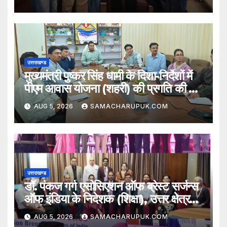
उत्तराखण्ड
मुख्यमंत्री पुष्कर सिंह धामी के दिशा-निर्देशों में
पीएम आवास योजना (शहरी) की प्रगति की हुई
समीक्षा
AUG 5, 2026
SAMACHARUPUK.COM
उत्तराखण्ड
डॉ. पंकज गर्ग एसोसिएशन ऑफ ब्रेस्ट सर्जन्स
ऑफ इंडिया के निदेशक (शिक्षा), उत्तर क्षेत्र
निर्वाचित
AUG 5, 2026
SAMACHARUPUK.COM