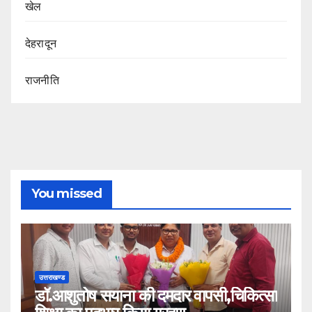
खेल
देहरादून
राजनीति
You missed
उत्तराखण्ड
डॉ.आशुतोष सयाना की दमदार वापसी,चिकित्सा