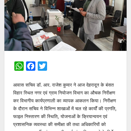
W
F
T
h
a
w
at
c
itt
आवास सचिव डॉ. आर. राजेश कुमार ने आज देहरादून के बंसत
s
e
er
विहार स्थित नगर एवं ग्राम नियोजन विभाग का औचक निरीक्षण
कर विभागीय कार्यप्रणाली का व्यापक आकलन किया। निरीक्षण
A
b
के दौरान सचिव ने विभिन्न शाखाओं में चल रहे कार्यों की प्रगति,
p
o
फाइल निस्तारण की स्थिति, योजनाओं के क्रियान्वयन एवं
p
o
प्रशासनिक व्यवस्था की समीक्षा की तथा अधिकारियों को