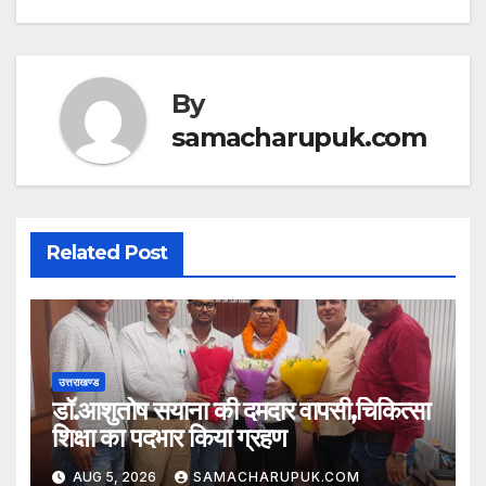
p
o
p
o
k
By
samacharupuk.com
Related Post
उत्तराखण्ड
डॉ.आशुतोष सयाना की दमदार वापसी,चिकित्सा
शिक्षा का पदभार किया ग्रहण
AUG 5, 2026
SAMACHARUPUK.COM