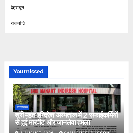
देहरादून
राजनीति
You missed
उत्तराखण्ड
श्री महंत इन्दिरेश अस्पताल में 2 सफाईकर्मियों
से हुई मारपीट और जानलेवा हमला
6 AUGUST 2026
SAMACHARUPUK.COM