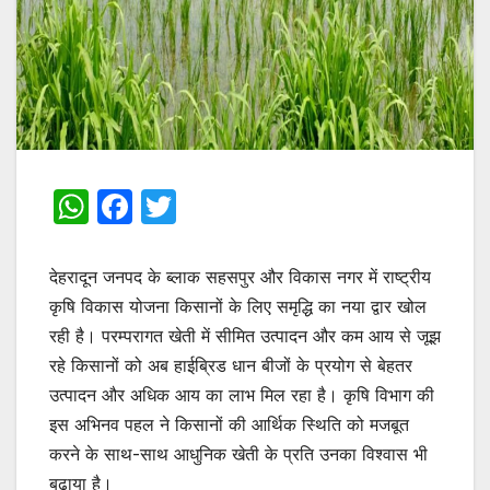
W
F
T
h
a
w
at
c
itt
देहरादून जनपद के ब्लाक सहसपुर और विकास नगर में राष्ट्रीय
s
e
er
कृषि विकास योजना किसानों के लिए समृद्धि का नया द्वार खोल
रही है। परम्परागत खेती में सीमित उत्पादन और कम आय से जूझ
A
b
रहे किसानों को अब हाईब्रिड धान बीजों के प्रयोग से बेहतर
p
o
उत्पादन और अधिक आय का लाभ मिल रहा है। कृषि विभाग की
p
o
इस अभिनव पहल ने किसानों की आर्थिक स्थिति को मजबूत
k
करने के साथ-साथ आधुनिक खेती के प्रति उनका विश्वास भी
बढ़ाया है।