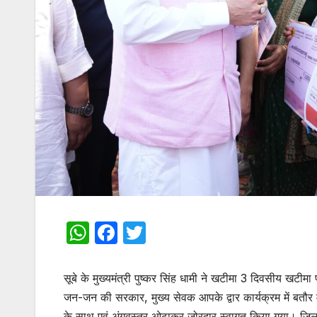
W
F
T
h
a
w
at
c
itt
सूबे के मुख्यमंत्री पुष्कर सिंह धामी ने खटीमा 3 दिवसीय खटी
s
e
er
जन-जन की सरकार, मुख्य सेवक आपके द्वार कार्यक्रम में बतौर म
के साथ एवं अंगवस्त्र ओढ़ाकर जोरदार स्वागत किया गया। जिलाधिका