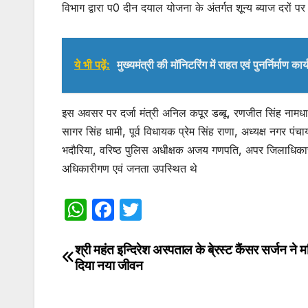
विभाग द्वारा प0 दीन दयाल योजना के अंतर्गत शून्य ब्याज दरों
ये भी पढ़ें:
मुख्यमंत्री की मॉनिटरिंग में राहत एवं पुनर्निर्माण क
इस अवसर पर दर्जा मंत्री अनिल कपूर डब्बू, रणजीत सिंह नामध
सागर सिंह धामी, पूर्व विधायक प्रेम सिंह राणा, अध्यक्ष नगर पंच
भदौरिया, वरिष्ठ पुलिस अधीक्षक अजय गणपति, अपर जिलाधिकारी
अधिकारीगण एवं जनता उपस्थित थे
W
F
T
h
a
w
at
c
itt
श्री महंत इन्दिरेश अस्पताल के बे्रस्ट कैंसर सर्जन ने 
Post
दिया नया जीवन
s
e
er
navigation
A
b