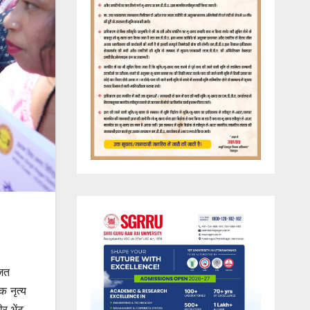
जित
क नृत्य
र भेंट