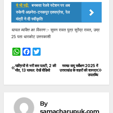
ये भी पढ़ें:
बनबसा रेलवे स्टेशन पर अब
रुकेगी अछनेरा-टनकपुर एक्सप्रेस, रेल
मंत्री ने दी स्वीकृति
घायल व्यक्ति का विवरण
:- सुमन रावत पुत्र सुरेंद्र रावत, उम्र
25 पता धारकोट उत्तरकाशी
W
F
T
h
a
w
at
c
itt
यात्रियों से भरी बस पलटी, 2 की
स्वच्छ वायु सर्वेक्षण 2025 में
Post
मौत, 13 घायल: देखें वीडियो
उत्तराखंड के शहरों की शानदार
s
e
er
उपलब्धि
navigation
A
b
p
o
p
o
By
k
samacharupuk.com