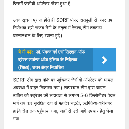
p
o
जिसमें जेसीबी ऑपरेटर फँसा हुआ है।
p
o
k
उक्त सूचना प्राप्त होते ही SDRF पोस्ट सतपुली से अपर उप
निरीक्षक श्री संजय नेगी के नेतृत्व में रेस्क्यू टीम तत्काल
घटनास्थल के लिए रवाना हुई।
ये भी पढ़ें:
डॉ. पंकज गर्ग एसोसिएशन ऑफ
ब्रेस्ट सर्जन्स ऑफ इंडिया के निदेशक
(शिक्षा), उत्तर क्षेत्र निर्वाचित
SDRF टीम द्वारा मौके पर पहुँचकर जेसीबी ऑपरेटर को घायल
अवस्था में बाहर निकाला गया। तत्पश्चात टीम द्वारा घायल
व्यक्ति को स्ट्रेचर की सहायता से लगभग 5-6 किलोमीटर पैदल
मार्ग तय कर सुरक्षित रूप से महादेव चट्टी, ऋषिकेश-श्रीनगर
हाईवे रोड तक पहुँचाया गया, जहाँ से उसे आगे उपचार हेतु भेजा
गया।