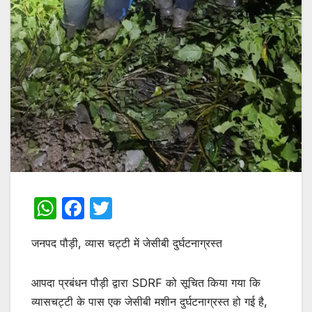
W
F
T
h
a
w
जनपद पौड़ी, व्यास चट्टी में जेसीबी दुर्घटनाग्रस्त
at
c
itt
s
e
er
आपदा प्रबंधन पौड़ी द्वारा SDRF को सूचित किया गया कि
A
b
व्यासचट्टी के पास एक जेसीबी मशीन दुर्घटनाग्रस्त हो गई है,