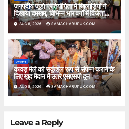
जनपदीय जूडो प्रतियोगिता में खिलाड़ियों ने
दिखाया दमखम, विभिन्न भार वर्गों में विजेता
घोषित
AUG 8, 2026
SAMACHARUPUK.COM
उत्तराखण्ड
कावड़ मेले को सकुशल रूप से संपन्न कराने के
लिए खुद मैदान में उतरे एसएसपी दून
AUG 8, 2026
SAMACHARUPUK.COM
Leave a Reply