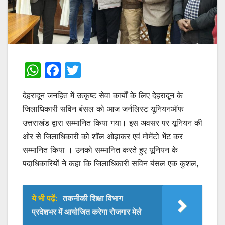
W
F
T
h
a
w
देहरादून जनहित में उत्कृष्ट सेवा कार्यों के लिए देहरादून के
at
c
itt
जिलाधिकारी सविन बंसल को आज जर्नलिस्ट यूनियनऑफ
s
e
er
उत्तराखंड द्वारा सम्मानित किया गया। इस अवसर पर यूनियन की
A
b
ओर से जिलाधिकारी को शॉल ओढ़ाकर एवं मोमेंटो भेंट कर
p
o
सम्मानित किया । उनको सम्मानित करते हुए यूनियन के
p
o
पदाधिकारियों ने कहा कि जिलाधिकारी सविन बंसल एक कुशल,
k
ये भी पढ़ें:
तकनीकी शिक्षा विभाग
प्रदेशभर में आयोजित करेगा रोजगार मेले