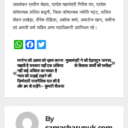
उमाशंकर प्रवीण मेहता, प्रदेश महामंत्री गिरीश पंत, प्रदेश
कोषाध्यक्ष ललित बलूनी, जिला कोषाध्यक्ष ज्योति भट्ट, ललित
मोहन लखेड़ा, वीरेश रोहिला, अशोक शर्मा, अफरोज खान, समीना
एवं आरती वर्मा सहित अन्य पदाधिकारी उपस्थित रहे।
W
F
T
h
a
w
at
c
itt
मनरेगा की आत्मा को ख़त्म करना
मुख्यमंत्री ने की देहरादून जनपद
Post
चाहती है सरकार यहाँ एक अंकिता
के विकास कार्यों की समीक्षा
s
e
er
नहीं कई अंकिता का सवाल है
navigation
न्याय की लड़ाई लड़ने की
A
b
ज़िम्मेदारी राजनैतिक दल की है
और हम वो लड़ेंगेः- कुमारी सैलजा
p
o
p
o
k
By
samacharupuk.com