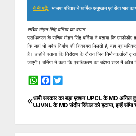
ये भी पढ़ें:
भाजपा परिवार ने धार्मिक अनुष्ठान एवं सेवा भाव कार
सचिव मोहन सिंह बर्निया का बयान
प्राधिकरण के सचिव मोहन सिंह बर्निया ने बताया कि एमडीडीए द्वार
कि जहां भी अवैध निर्माण की शिकायत मिलती है, वहां प्राथमिक
है। उन्होंने बताया कि निरीक्षण के दौरान जिन निर्माणकर्ताओं द्
जाएगी। बर्निया ने कहा कि प्राधिकरण का उद्देश्य शहर में अवैध 
W
F
T
h
a
w
at
c
itt
धामी सरकार का बड़ा एक्शन UPCL के MD अनिल क
Post
UJVNL के MD संदीप सिंघल को हटाया, इन्हें सौंपा च
s
e
er
navigation
A
b
p
o