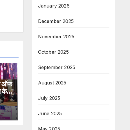
January 2026
December 2025
November 2025
October 2025
September 2025
शन ऑफ
August 2025
 के
त्र
July 2025
June 2025
May 2025