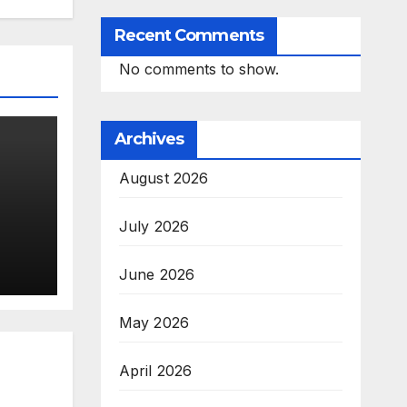
Recent Comments
No comments to show.
Archives
August 2026
July 2026
ारित
June 2026
 से
ी नई
May 2026
April 2026