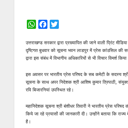
W
F
T
h
a
w
at
c
itt
उत्तराखण्ड सरकार द्वारा प्रख्यापित की जाने वाली प्रिंट मीडिय
s
e
er
दृष्टिगत बुधवार को सूचना भवन लाडपुर में प्रेस कांउसिल की स
द्वारा इस संबंध में विभागीय अधिकारियों से भी विचार विमर्श किय
A
b
p
o
इस अवसर पर भारतीय प्रेस परिषद के सब कमेटी के सदस्य श्री ग
p
o
सूचना के साथ अपर निदेशक श्री आशिष कुमार त्रिपाठी, संयुक्
k
रवि बिजारनियां उपस्थित रहे।
महानिदेशक सूचना श्री बंशीधर तिवारी ने भारतीय प्रेस परिषद की 
किये जा रहे प्रयासों की जानकारी दी। उन्होंने बताया कि राज्य म
है।