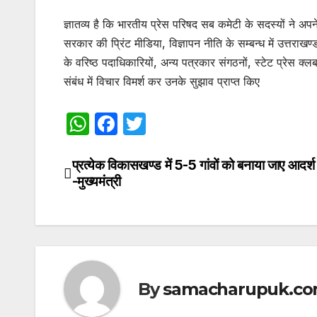
ज्ञातव्य है कि भारतीय प्रेस परिषद सब कमेटी के सदस्यों ने अप
सरकार की प्रिंट मीडिया, विज्ञापन नीति के सम्बन्ध में उत्तराखण
के वरिष्ठ पदाधिकारियों, अन्य पत्रकार संगठनों, स्टेट प्रेस क्लब
संबंध में विचार विमर्श कर उनके सुझाव प्राप्त किए
W
F
T
h
a
w
at
c
itt
प्रत्येक विकासखण्ड में 5-5 गांवों को बनाया जाए आदर्श 
Post
-मुख्यमंत्री
s
e
er
navigation
A
b
p
o
p
o
k
By
samacharupuk.c