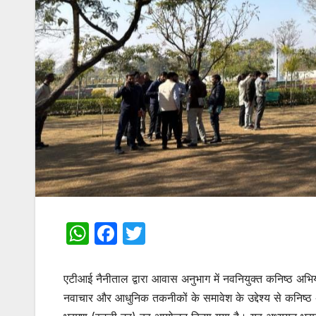
W
F
T
h
a
w
at
c
itt
एटीआई नैनीताल द्वारा आवास अनुभाग में नवनियुक्त कनिष्ठ अभियंत
s
e
er
नवाचार और आधुनिक तकनीकों के समावेश के उद्देश्य से कनिष्