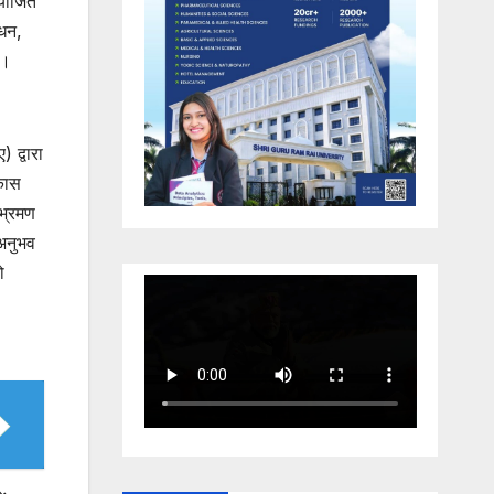
आयोजित
ंधन,
ै।
 द्वारा
िकास
 भ्रमण
 अनुभव
ो