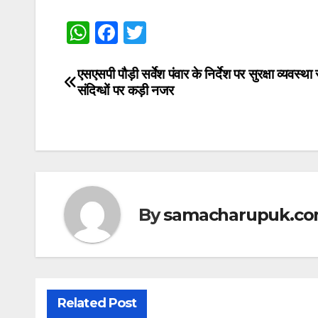
W
F
T
h
a
w
at
c
itt
एसएसपी पौड़ी सर्वेश पंवार के निर्देश पर सुरक्षा व्यवस्था स
Post
संदिग्धों पर कड़ी नजर
s
e
er
navigation
A
b
p
o
p
o
k
By
samacharupuk.c
Related Post