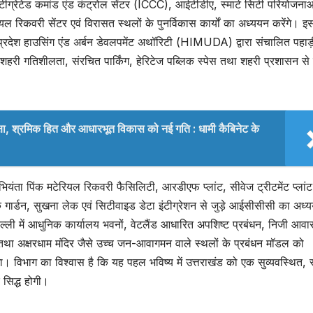
इंटीग्रेटेड कमांड एंड कंट्रोल सेंटर (ICCC), आईटीडीए, स्मार्ट सिटी परियोजनाओ
ियल रिकवरी सेंटर एवं विरासत स्थलों के पुनर्विकास कार्यों का अध्ययन करेंगे। इ
प्रदेश हाउसिंग एंड अर्बन डेवलपमेंट अथॉरिटी (HIMUDA) द्वारा संचालित पहाड़
री गतिशीलता, संरचित पार्किंग, हेरिटेज पब्लिक स्पेस तथा शहरी प्रशासन से ज
्षा, श्रमिक हित और आधारभूत विकास को नई गति : धामी कैबिनेट के
ियंता पिंक मटेरियल रिकवरी फैसिलिटी, आरडीएफ प्लांट, सीवेज ट्रीटमेंट प्लांट
रॉक गार्डन, सुखना लेक एवं सिटीवाइड डेटा इंटीग्रेशन से जुड़े आईसीसीसी का अध्
ल्ली में आधुनिक कार्यालय भवनों, वेटलैंड आधारित अपशिष्ट प्रबंधन, निजी आव
ी तथा अक्षरधाम मंदिर जैसे उच्च जन-आवागमन वाले स्थलों के प्रबंधन मॉडल को
िभाग का विश्वास है कि यह पहल भविष्य में उत्तराखंड को एक सुव्यवस्थित, स्म
 सिद्ध होगी।