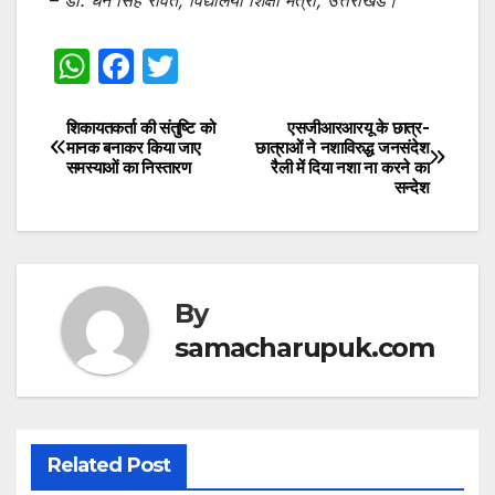
W
F
T
h
a
w
at
c
itt
शिकायतकर्ता की संतुष्टि को
एसजीआरआरयू के छात्र-
Post
मानक बनाकर किया जाए
छात्राओं ने नशाविरुद्ध जनसंदेश
s
e
er
समस्याओं का निस्तारण
रैली में दिया नशा ना करने का
navigation
सन्देश
A
b
p
o
p
o
k
By
samacharupuk.com
Related Post